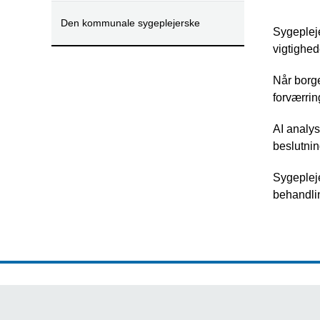
Den kommunale sygeplejerske
Sygepleje
vigtighed
Når borg
forværrin
AI analys
beslutnin
Sygepleje
behandli