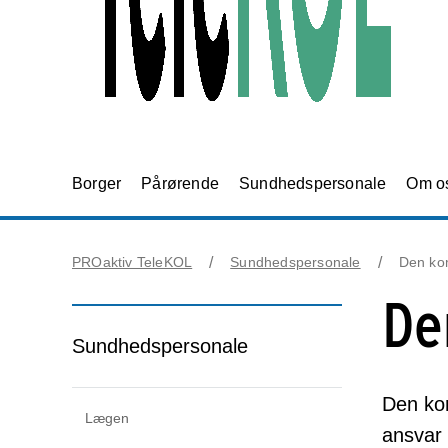
Borger
Pårørende
Sundhedspersonale
Om o
PROaktiv TeleKOL
Sundhedspersonale
Den ko
De
Sundhedspersonale
Den ko
Lægen
ansvar 