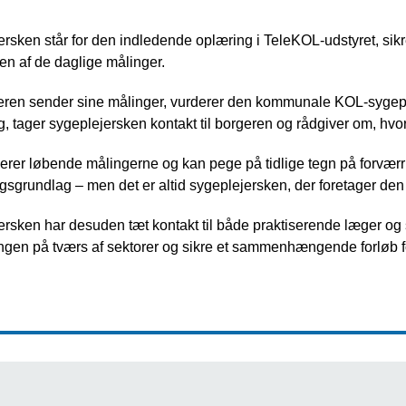
rsken står for den indledende oplæring i TeleKOL-udstyret, sikre
en af de daglige målinger.
eren sender sine målinger, vurderer den kommunale KOL-sygeplej
g, tager sygeplejersken kontakt til borgeren og rådgiver om, 
erer løbende målingerne og kan pege på tidlige tegn på forværri
gsgrundlag – men det er altid sygeplejersken, der foretager den
rsken har desuden tæt kontakt til både praktiserende læger og s
ngen på tværs af sektorer og sikre et sammenhængende forløb f